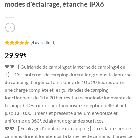
modes d’éclairage, étanche IPX6
(
4
avis client)
Noté
3
5.00
29,99
€
sur 5 basé
sur
notations
💖💖 【Guirlande de camping et lanterne de camping 4 en
client
1】: Ces lanternes de camping durent longtemps, la lanterne
de camping d’urgence fonctionne de 10 à 20 heures après
une charge complète et les guirlandes de camping
fonctionnent de 10 à 20 heures. La technologie innovante de
la lampe COB fournit une luminosité exceptionnelle allant
jusqu’à 1000 lumens et présente une lumière douce et
uniforme de 360°, éclairant de grandes surfaces.
💖💖 【Éclairage d’ambiance de camping】 : ces lanternes de
camping durent longtemps, la lanterne de camping d’urgence