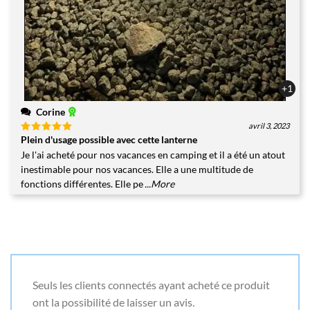
+1
Corine
avril 3, 2023
Plein d'usage possible avec cette lanterne
Note
5
sur
5
Je l'ai acheté pour nos vacances en camping et il a été un atout
inestimable pour nos vacances. Elle a une multitude de
fonctions différentes. Elle pe
...More
Seuls les clients connectés ayant acheté ce produit
ont la possibilité de laisser un avis.