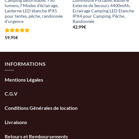
Camping déformable, 750
Luminosité Portable, Batterie
lumens,7 Modes d’éclairage,
Externe de Secours 4400mAh,
Lanterne LED étanche IPX5
Eclairage Camping LED Etanche
pour tentes, pêche, randonnée
IPX4 pour Camping, Pêche,
d’urgence
Randonnée
42,99
€
Note
59,95
€
5.00
sur 5
INFORMATIONS
Mentions Légales
C.G.V
Conditions Générales de location
Livraisons
Retours et Remboursements