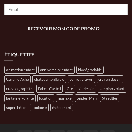
RECEVOIR MON CODE PROMO
ÉTIQUETTES
animation enfant
anniversaire enfant
biodégradable
Caran d Ache
château gonflable
coffret crayon
crayon dessin
crayon graphite
Faber-Castell
fête
kit dessin
lampion volant
lanterne volante
location
mariage
Spider-Man
Staedtler
super-héros
Toulouse
événement