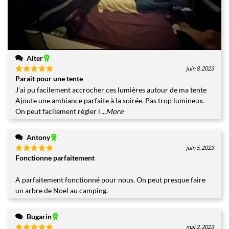
Alter
juin 8, 2023
Parait pour une tente
Note
5
sur
5
J'ai pu facilement accrocher ces lumières autour de ma tente
Ajoute une ambiance parfaite à la soirée. Pas trop lumineux.
On peut facilement régler l
...More
Antony
juin 5, 2023
Fonctionne parfaitement
Note
5
sur
5
A parfaitement fonctionné pour nous. On peut presque faire
un arbre de Noel au camping.
Bugarin
mai 2, 2023