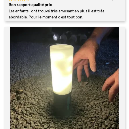
Bon rapport qualité prix
Note
5
sur
5
Les enfants l'ont trouvé très amusant en plus il est très
abordable. Pour le moment c est tout bon.