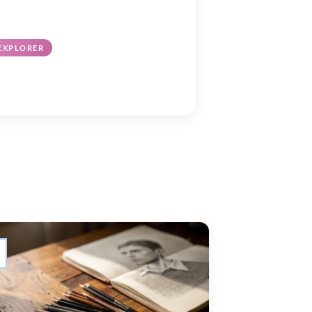
EXPLORER
oisirs Créatifs
Y, dessin kawaii & activités manuelles