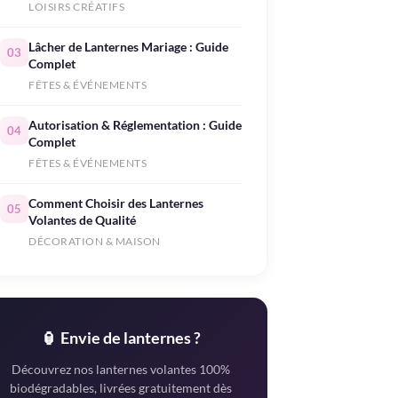
LOISIRS CRÉATIFS
Lâcher de Lanternes Mariage : Guide
03
Complet
FÊTES & ÉVÉNEMENTS
Autorisation & Réglementation : Guide
04
Complet
FÊTES & ÉVÉNEMENTS
Comment Choisir des Lanternes
05
Volantes de Qualité
DÉCORATION & MAISON
🏮 Envie de lanternes ?
Découvrez nos lanternes volantes 100%
biodégradables, livrées gratuitement dès