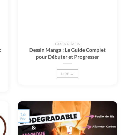
LOISIRS CRÉATIFS
:
Dessin Manga : Le Guide Complet
pour Débuter et Progresser
LIRE →
16
Fév