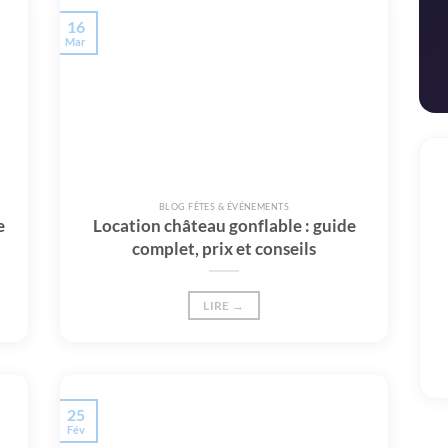
16
Mar
BLOG FÊTES & ÉVÉNEMENTS
e
Location château gonflable : guide
complet, prix et conseils
LIRE →
25
Fév