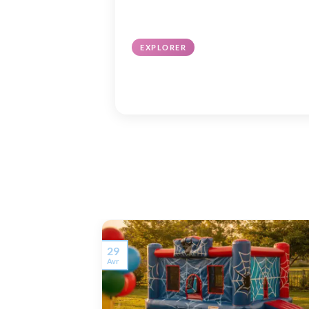
EXPLORER
Décoration & Maison
Ambiance, luminaires & déco intérieure
29
Avr