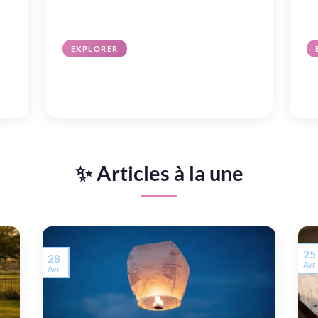
EXPLORER
Fêtes & Événements
L
Mariage, anniversaire & célébrations
DI
✨ Articles à la une
25
28
Avr
Avr