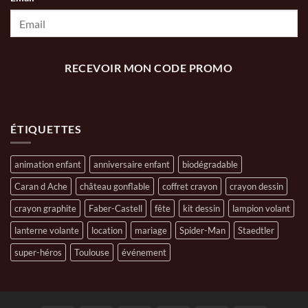
RECEVOIR MON CODE PROMO
ÉTIQUETTES
animation enfant
anniversaire enfant
biodégradable
Caran d Ache
château gonflable
coffret crayon
crayon dessin
crayon graphite
Faber-Castell
fête
kit dessin
lampion volant
lanterne volante
location
mariage
Spider-Man
Staedtler
super-héros
Toulouse
événement