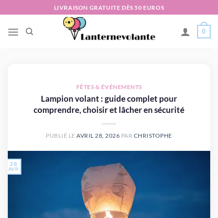
Passer
LIVRAISON GRATUITE DÈS 50 EUROS
au
contenu
0
FÊTES & ÉVÉNEMENTS
Lampion volant : guide complet pour
comprendre, choisir et lâcher en sécurité
PUBLIÉ LE
AVRIL 28, 2026
PAR
CHRISTOPHE
28
AVR