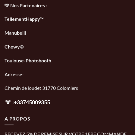
🫶 Nos Partenaires :
TellementHappy™
Manubelli
Chewy©
Toulouse-Photobooth
Adresse:
Chemin de loudet 31770 Colomiers
☏
:+33745009355
A PROPOS
RECEVEZ 5% DE REMISE SUR VOTRE 1ERE COMMANDE