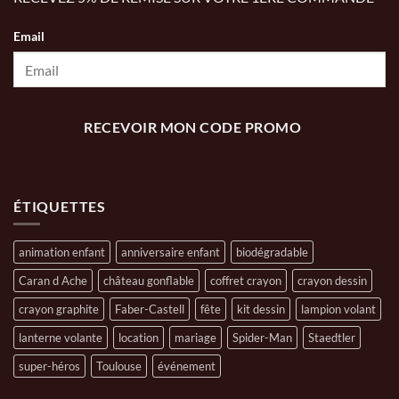
Email
RECEVOIR MON CODE PROMO
ÉTIQUETTES
animation enfant
anniversaire enfant
biodégradable
Caran d Ache
château gonflable
coffret crayon
crayon dessin
crayon graphite
Faber-Castell
fête
kit dessin
lampion volant
lanterne volante
location
mariage
Spider-Man
Staedtler
super-héros
Toulouse
événement