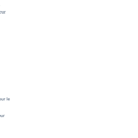
our le
eur