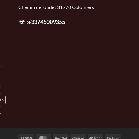
Chemin de loudet 31770 Colomiers
☏
:+33745009355
e
an