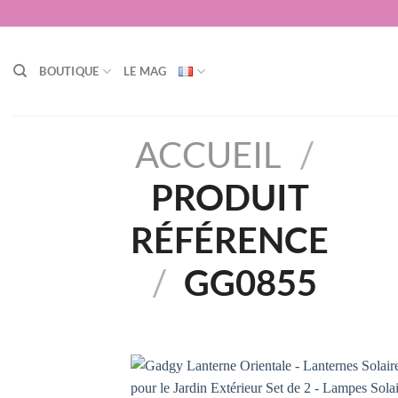
Passer
au
contenu
BOUTIQUE
LE MAG
ACCUEIL
/
PRODUIT
RÉFÉRENCE
/
‎GG0855