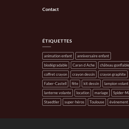
Contact
ÉTIQUETTES
animation enfant
anniversaire enfant
biodégradable
Caran d Ache
château gonflabl
coffret crayon
crayon dessin
crayon graphite
Faber-Castell
fête
kit dessin
lampion volant
lanterne volante
location
mariage
Spider-M
Staedtler
super-héros
Toulouse
événement