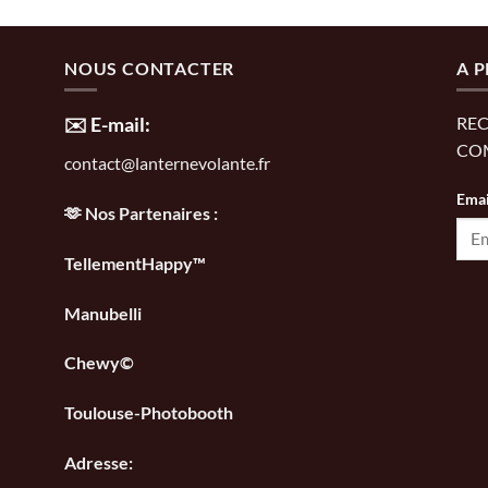
NOUS CONTACTER
A 
✉️ E-mail:
REC
CO
contact@lanternevolante.fr
Emai
🫶 Nos Partenaires :
TellementHappy™
Manubelli
Chewy©
Toulouse-Photobooth
Adresse: