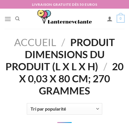
Passer
LIVRAISON GRATUITE DÈS 50 EUROS
au
contenu
0
ACCUEIL
/
PRODUIT
DIMENSIONS DU
PRODUIT (L X L X H)
/
‎20
X 0,03 X 80 CM; 270
GRAMMES