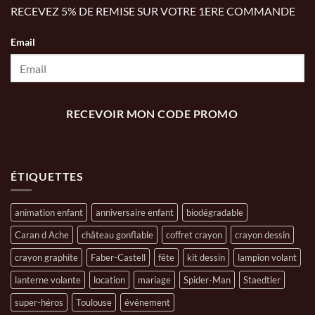
RECEVEZ 5% DE REMISE SUR VOTRE 1ERE COMMANDE
Email
RECEVOIR MON CODE PROMO
ÉTIQUETTES
animation enfant
anniversaire enfant
biodégradable
Caran d Ache
château gonflable
coffret crayon
crayon dessin
crayon graphite
Faber-Castell
fête
kit dessin
lampion volant
lanterne volante
location
mariage
Spider-Man
Staedtler
super-héros
Toulouse
événement