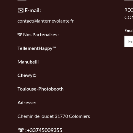
✉️ E-mail:
REC
CO
contact@lanternevolante.fr
Emai
🫶 Nos Partenaires :
TellementHappy™
Manubelli
Chewy©
Toulouse-Photobooth
Adresse:
Chemin de loudet 31770 Colomiers
☏
:+33745009355