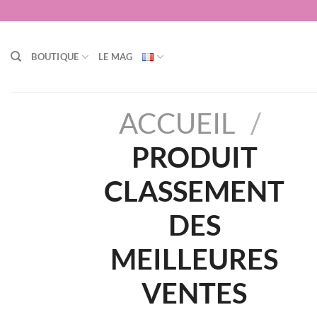
Passer
au
contenu
BOUTIQUE
LE MAG
ACCUEIL
/
PRODUIT
CLASSEMENT
DES
MEILLEURES
VENTES