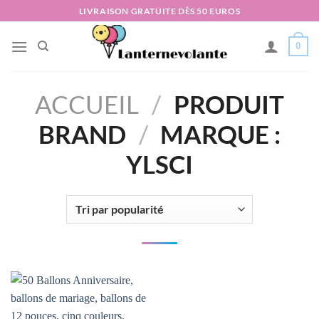
Passer
LIVRAISON GRATUITE DÈS 50 EUROS
au
contenu
0
ACCUEIL
/
PRODUIT
BRAND
/
MARQUE :
YLSCI