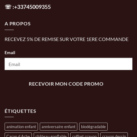
☏
:+33745009355
A PROPOS
RECEVEZ 5% DE REMISE SUR VOTRE 1ERE COMMANDE
Email
RECEVOIR MON CODE PROMO
ÉTIQUETTES
animation enfant
anniversaire enfant
biodégradable
Caran d Ache
château gonflable
coffret crayon
crayon dessin