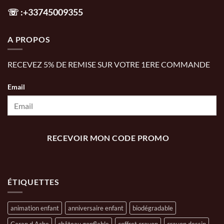
☏
:+33745009355
A PROPOS
RECEVEZ 5% DE REMISE SUR VOTRE 1ERE COMMANDE
Email
RECEVOIR MON CODE PROMO
ÉTIQUETTES
animation enfant
anniversaire enfant
biodégradable
Caran d Ache
château gonflable
coffret crayon
crayon dessin