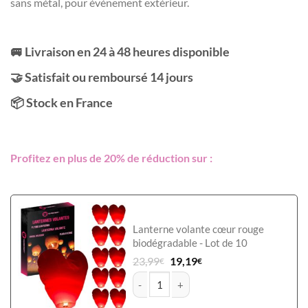
sans métal, pour événement extérieur.
était :
est :
24,99€.
19,99€.
🚐 Livraison en 24 à 48 heures disponible
🤝 Satisfait ou remboursé 14 jours
📦 Stock en France
Profitez en plus de 20% de réduction sur :
Lanterne volante cœur rouge
biodégradable - Lot de 10
23,99
19,19
€
€
quantité de Lanterne céleste biodégrada