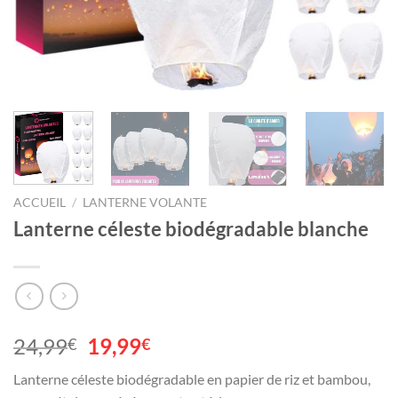
ACCUEIL
/
LANTERNE VOLANTE
Lanterne céleste biodégradable blanche
Le
Le
24,99
19,99
€
€
prix
prix
Lanterne céleste biodégradable en papier de riz et bambou,
initial
actuel