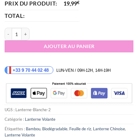
PRIX DU PRODUIT:
19,99
€
TOTAL:
quantité de Lanterne céleste biodégradable blanche
AJOUTER AU PANIER
+33 9 70 44 02 48
LUN-VEN / 09H-12H, 14H-19H
UGS :
Lanterne-Blanche-2
Catégorie :
Lanterne Volante
Étiquettes :
Bambou
,
Biodégradable
,
Feuille de riz
,
Lanterne Chinoise
,
Lanterne Volante