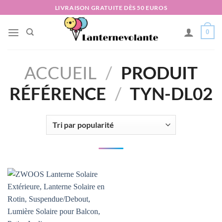
Passer
LIVRAISON GRATUITE DÈS 50 EUROS
au
contenu
0
ACCUEIL
/
PRODUIT
RÉFÉRENCE
/
‎TYN-DL02