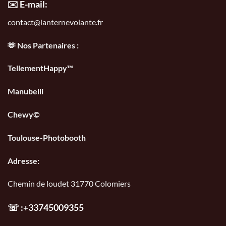
✉️ E-mail:
contact@lanternevolante.fr
🫶 Nos Partenaires :
TellementHappy™
Manubelli
Chewy©
Toulouse-Photobooth
Adresse:
Chemin de loudet 31770 Colomiers
☏
:+33745009355