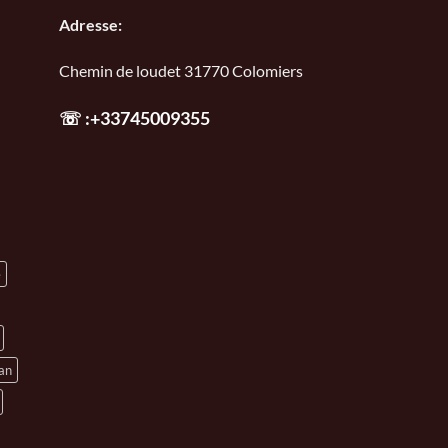
Adresse:
Chemin de loudet 31770 Colomiers
☏
:+33745009355
e
an