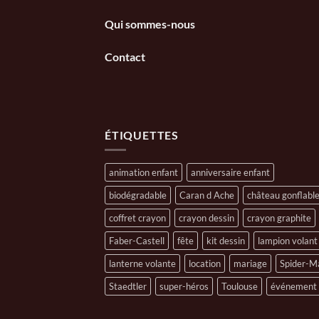
Qui sommes-nous
Contact
ÉTIQUETTES
animation enfant
anniversaire enfant
biodégradable
Caran d Ache
château gonflabl
coffret crayon
crayon dessin
crayon graphite
Faber-Castell
fête
kit dessin
lampion volant
lanterne volante
location
mariage
Spider-M
Staedtler
super-héros
Toulouse
événement