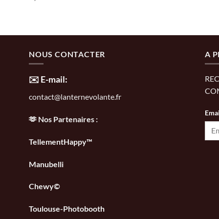
NOUS CONTACTER
A 
✉️ E-mail:
REC
CO
contact@lanternevolante.fr
Emai
🫶 Nos Partenaires :
TellementHappy™
Manubelli
Chewy©
Toulouse-Photobooth