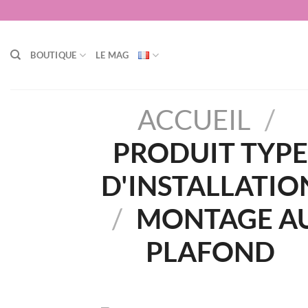
Passer
au
contenu
BOUTIQUE
LE MAG
ACCUEIL
/
PRODUIT TYPE
D'INSTALLATIO
/
‎MONTAGE A
PLAFOND