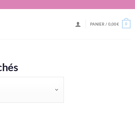
0
PANIER /
0,00
€
Trié
ichés
par
popularité